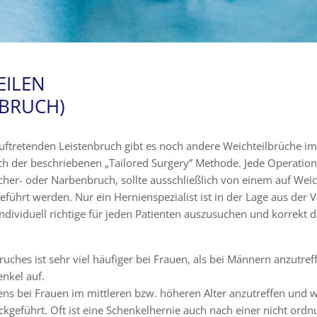
EILEN
LBRUCH)
ftretenden Leistenbruch gibt es noch andere Weichteilbrüche i
ach der beschriebenen „Tailored Surgery” Methode. Jede Operation
scher- oder Narbenbruch, sollte ausschließlich von einem auf Weic
führt werden. Nur ein Hernienspezialist ist in der Lage aus der V
ividuell richtige für jeden Patienten auszusuchen und korrekt 
ches ist sehr viel häufiger bei Frauen, als bei Männern anzutreffe
nkel auf.
ens bei Frauen im mittleren bzw. höheren Alter anzutreffen und w
geführt. Oft ist eine Schenkelhernie auch nach einer nicht or