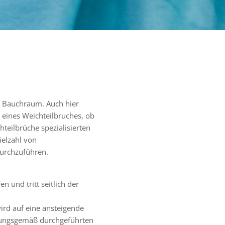
Allgemeine 
in München
m Bauchraum. Auch hier
 eines Weichteilbruches, ob
hteilbrüche spezialisierten
ielzahl von
durchzuführen.
n und tritt seitlich der
ird auf eine ansteigende
dnungsgemäß durchgeführten