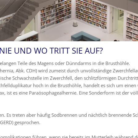
IE UND WO TRITT SIE AUF?
elangen Teile des Magens oder Dünndarms in die Brusthöhle.
hernia, Abk. CDH) wird zumeist durch unvollständige Zwerchfella
che Schwachstelle im Zwerchfell, den schlitzförmigen Durchtritt d
hfellduplikatur hoch in die Brusthöhle, handelt es sich um eine
, ist es eine Paraösophagealhernie. Eine Sonderform ist der völ
en. Es treten aber häufig Sodbrennen und nächtlich brennende Sc
 (GERD) gesprochen.
omplikationen führen, wenn sie bereits im Mutterleib während der