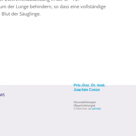
m der Lunge behindern, so dass eine vollständige
 Blut der Säuglinge.
Priv.-Doz. Dr. med.
Joachim Conze
WS
Viszeralchirurgen
(Bauchchirurgie)
in München auf
jameda