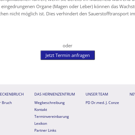
e eingedrungenen Organe (Magen oder Leber) können das Wachstu
n nicht möglich ist. Dies verhindert den Sauerstofftransport im
oder
Jetzt Termin anfragen
DECKENBRUCH
DAS HERNIENZENTRUM
UNSER TEAM
NE
r Bruch
Wegbeschreibung
PD Dr.med. J. Conze
Kontakt
Terminvereinbarung
Lexikon
Partner Links