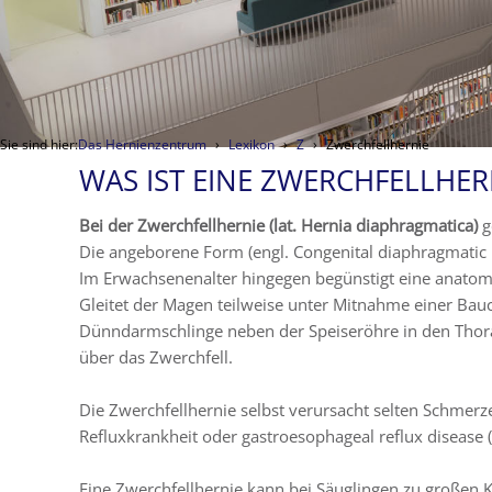
Sie sind hier:
Das Hernienzentrum
Lexikon
Z
Zwerchfellhernie
WAS IST EINE ZWERCHFELLHERN
Bei der Zwerchfellhernie (lat. Hernia diaphragmatica)
g
Die angeborene Form (engl. Congenital diaphragmatic 
Im Erwachsenenalter hingegen begünstigt eine anatomis
Gleitet der Magen teilweise unter Mitnahme einer Bauc
Dünndarmschlinge neben der Speiseröhre in den Thorax
über das Zwerchfell.
Die Zwerchfellhernie selbst verursacht selten Schmerz
Refluxkrankheit oder gastroesophageal reflux disease
Eine Zwerchfellhernie kann bei Säuglingen zu großen K