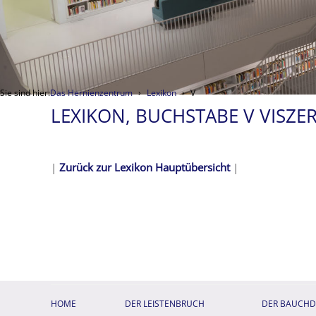
Sie sind hier:
Das Hernienzentrum
Lexikon
V
LEXIKON, BUCHSTABE V VISZ
|
Zurück zur Lexikon Hauptübersicht
|
HOME
DER LEISTENBRUCH
DER BAUCH