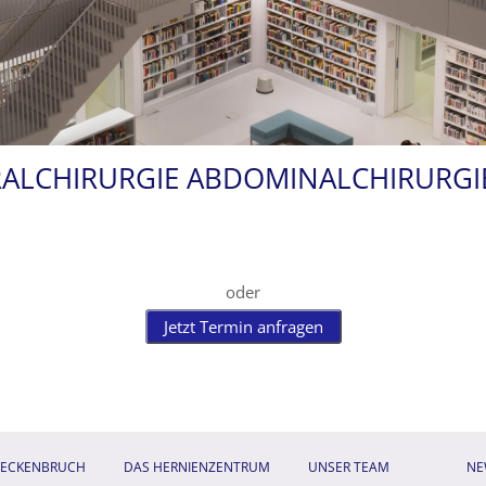
ERALCHIRURGIE ABDOMINALCHIRURG
oder
Jetzt Termin anfragen
DECKENBRUCH
DAS HERNIENZENTRUM
UNSER TEAM
NE