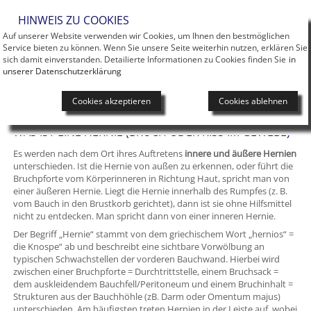
Men
HINWEIS ZU COOKIES
Auf unserer Website verwenden wir Cookies, um Ihnen den bestmöglichen
LEXIKON
Service bieten zu können. Wenn Sie unsere Seite weiterhin nutzen, erklären Sie
sich damit einverstanden. Detailierte Informationen zu Cookies finden Sie
in
unserer Datenschutzerklärung
Cookies akzeptieren
Cookies ablehnen
Sie sind hier:
Das Hernienzentrum
Lexikon
H
Hernie
WAS IST EINE HERNIE (BRUCH ODER RISS IM GEWEBE)
Es werden nach dem Ort ihres Auftretens
innere und äußere Hernien
unterschieden. Ist die Hernie von außen zu erkennen, oder führt die
Bruchpforte vom Körperinneren in Richtung Haut, spricht man von
einer äußeren Hernie. Liegt die Hernie innerhalb des Rumpfes (z. B.
vom Bauch in den Brustkorb gerichtet), dann ist sie ohne Hilfsmittel
nicht zu entdecken. Man spricht dann von einer inneren Hernie.
Der Begriff „Hernie“ stammt von dem griechischem Wort „hernios“ =
die Knospe“ ab und beschreibt eine sichtbare Vorwölbung an
typischen Schwachstellen der vorderen Bauchwand. Hierbei wird
zwischen einer Bruchpforte = Durchtrittstelle, einem Bruchsack =
dem auskleidendem Bauchfell/Peritoneum und einem Bruchinhalt =
Strukturen aus der Bauchhöhle (zB. Darm oder Omentum majus)
unterschieden. Am häufigsten treten Hernien in der Leiste auf, wobei