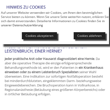
Men
HINWEIS ZU COOKIES
Auf unserer Website verwenden wir Cookies, um Ihnen den bestmöglichen
LEXIKON
Service bieten zu können. Wenn Sie unsere Seite weiterhin nutzen, erklären Sie
sich damit einverstanden. Detailierte Informationen zu Cookies finden Sie
in
unserer Datenschutzerklärung
Cookies akzeptieren
Cookies ablehnen
Sie sind hier:
Das Hernienzentrum
Lexikon
A
Arzt für Leistenbruch
WELCHEN ARZT KONSULTIERE ICH BEI EINEM
LEISTENBRUCH, EINER HERNIE?
Jeder praktische Arzt oder Hausarzt diagnostiziert eine Hernie
. Da
aber die operative Therapie die einzige erfolgversprechende
Behandlungsmethode ist, wird er den Patienten in
ein Krankenhaus
einweisen oder zu einem Leistenbruch Spezialisten
seiner Wahl
überweisen. Eine Indikation zur sofortigen Notfalloperation besteht
bei minderdurchbluteten, eingeklemmten Darm- beziehungsweise
Eingeweidebereichen. Die Bruchoperation kann in Vollnarkose, in
Regionalanästhesie (Betäubung eines größeren Körperbereichs) oder
in örtlicher Betäubung erfolgen.